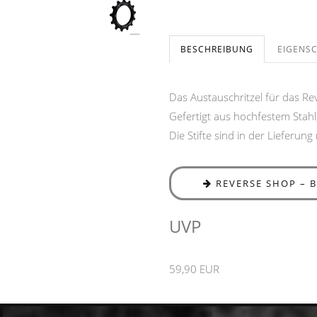
BESCHREIBUNG
EIGENS
Das Austauschritzel für das R
Gefertigt aus hochfestem Stahl
Die Stifte sind in der Liefer
REVERSE SHOP – 
UVP
59,90 EUR