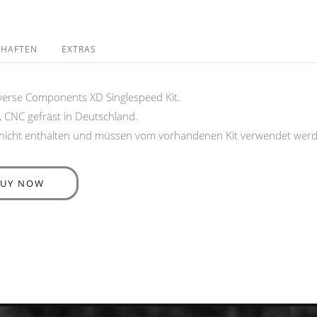
CHAFTEN
EXTRAS
everse Components XD Singlespeed Kit.
, CNC gefräst in Deutschland.
ung nicht enthalten und müssen vom vorhandenen Kit verwendet wer
BUY NOW