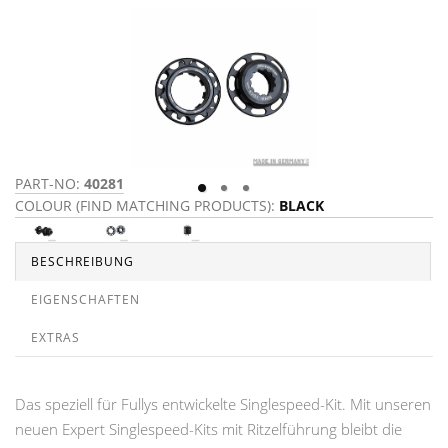
PART-NO:
40281
P
COLOUR (FIND MATCHING PRODUCTS):
BLACK
C
BESCHREIBUNG
EIGENSCHAFTEN
EXTRAS
Das speziell für Fullys entwickelte Singlespeed-Kit. Mit unseren
neuen Expert Singlespeed-Kits mit Ritzelführung bleibt die