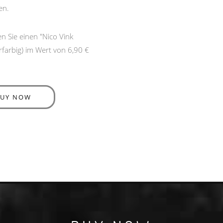
en.
n Sie einen "Nico Vink
arbig) im Wert von 6,90 €
BUY NOW