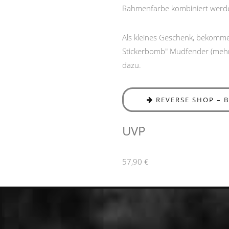
Rahmenfarbe kombiniert werd
Als kleines Geschenk, bekomme
Stickerbomb" Mudfender (mehrf
dazu.
REVERSE SHOP – 
UVP
57,90 €