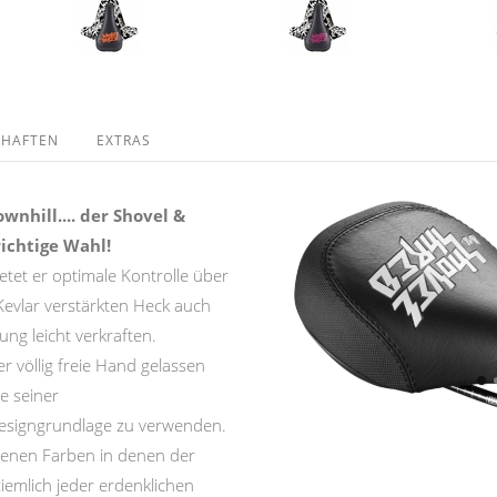
CHAFTEN
EXTRAS
wnhill.... der Shovel &
richtige Wahl!
etet er optimale Kontrolle über
Kevlar verstärkten Heck auch
ng leicht verkraften.
r völlig freie Hand gelassen
e seiner
Designgrundlage zu verwenden.
edenen Farben in denen der
 ziemlich jeder erdenklichen