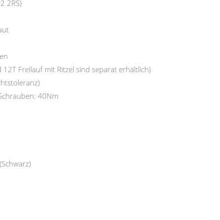
02 2RS)
aut
ten
 12T Freilauf mit Ritzel sind separat erhältlich)
chtstoleranz)
 Schrauben: 40Nm
(Schwarz)