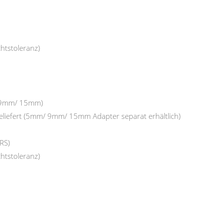
chtstoleranz)
/ 9mm/ 15mm)
liefert (5mm/ 9mm/ 15mm Adapter separat erhältlich)
RS)
chtstoleranz)