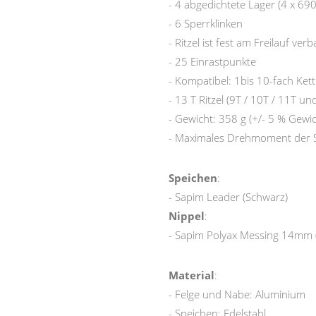
- 4 abgedichtete Lager (4 x 69
- 6 Sperrklinken
- Ritzel ist fest am Freilauf verb
- 25 Einrastpunkte
- Kompatibel: 1bis 10-fach Ket
- 13 T Ritzel (9T / 10T / 11T und
- Gewicht: 358 g (+/- 5 % Gewi
- Maximales Drehmoment der
Speichen
:
- Sapim Leader (Schwarz)
Nippel
:
- Sapim Polyax Messing 14mm 
Material
:
- Felge und Nabe: Aluminium
- Speichen: Edelstahl