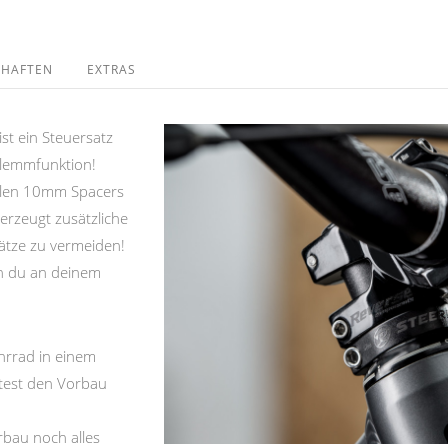
CHAFTEN
EXTRAS
st ein Steuersatz
Klemmfunktion!
malen 10mm Spacers
erzeugt zusätzliche
ätze zu vermeiden!
nn du an deinem
rrad in einem
est den Vorbau
bau noch alles