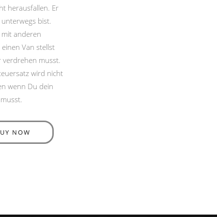
ht herausfallen. Er
 unterwegs bist.
 mit anderen
 einen Van stellst
 verdrehen musst.
teuersatz wird nicht
sen wenn Du dein
 musst.
BUY NOW