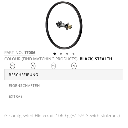
PART-NO:
17086
P
COLOUR (FIND MATCHING PRODUCTS):
BLACK
,
STEALTH
C
BESCHREIBUNG
EIGENSCHAFTEN
EXTRAS
Gesamtgewicht Hinterrad: 1069 g (+/- 5% Gewichtstoleranz)