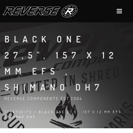
BLACK ONE
27,5", 157 X 12
MM EFS ,
SHIMANO DH7
REVERSE COMPONENTS EST.2004
STARTSEITE
/ BLACK ONE 27,5", 157 X 12 MM EFS ,
SHIMANO DH7