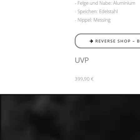
- Felge und Nabe: Aluminium
- Speichen: Edelstahl
- Nippel: Messing
REVERSE SHOP – 
UVP
399,90 €