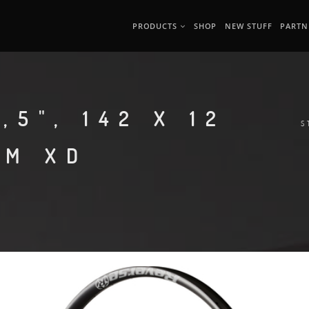
PRODUCTS
SHOP
NEW STUFF
PARTN
,5", 142 X 12
S
AM XD