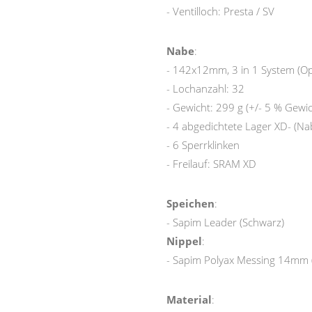
- Ventilloch: Presta / SV
Nabe
:
- 142x12mm, 3 in 1 System (O
- Lochanzahl: 32
- Gewicht: 299 g (+/- 5 % Gewi
- 4 abgedichtete Lager XD- (N
- 6 Sperrklinken
- Freilauf: SRAM XD
Speichen
:
- Sapim Leader (Schwarz)
Nippel
:
- Sapim Polyax Messing 14mm 
Material
: