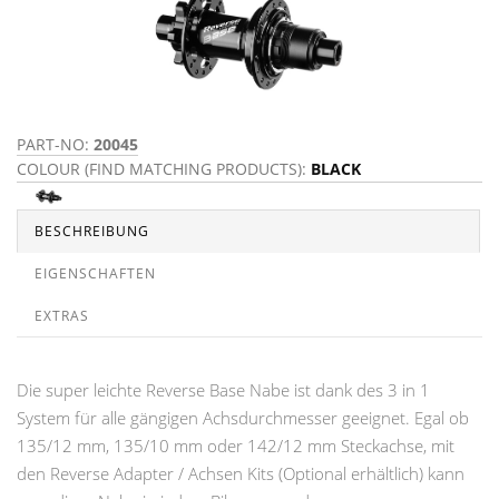
PART-NO:
20045
COLOUR (FIND MATCHING PRODUCTS):
BLACK
BESCHREIBUNG
EIGENSCHAFTEN
EXTRAS
Die super leichte Reverse Base Nabe ist dank des 3 in 1
System für alle gängigen Achsdurchmesser geeignet. Egal ob
135/12 mm, 135/10 mm oder 142/12 mm Steckachse, mit
den Reverse Adapter / Achsen Kits (Optional erhältlich) kann