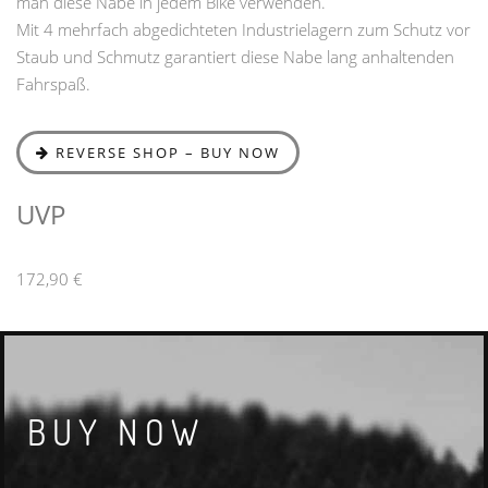
man diese Nabe in jedem Bike verwenden.
Mit 4 mehrfach abgedichteten Industrielagern zum Schutz vor
Staub und Schmutz garantiert diese Nabe lang anhaltenden
Fahrspaß.
REVERSE SHOP – BUY NOW
UVP
172,90 €
BUY NOW