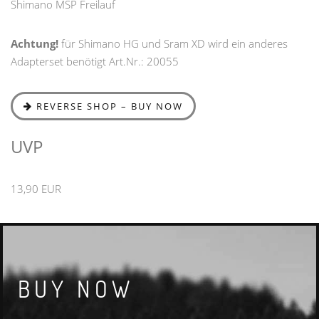
Shimano MSP Freilauf
Achtung!
für Shimano HG und Sram XD wird ein anderes
Adapterset benötigt Art.Nr.: 20055
REVERSE SHOP – BUY NOW
UVP
13,90 EUR
BUY NOW