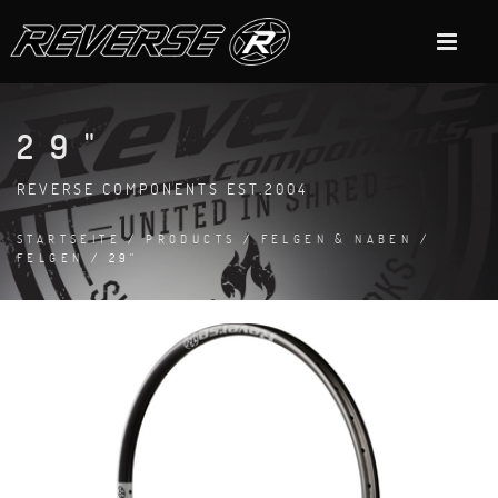
29"
REVERSE COMPONENTS EST.2004
STARTSEITE
/
PRODUCTS
/
FELGEN & NABEN
/
FELGEN
/ 29"