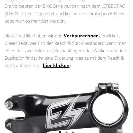
Die Vorbauten der E-XC Serie wurden nach dem „EFBE EPAC
MTB-XC Tri-Test“ getestet und können an sämtlichen E-Bikes
bedenkenlos montiert werden.
Als kleine Hilfe haben wir den
Vorbaurechner
entwickelt.
Dieser zeigt, wie sich der Reach & Stack verändert, wenn man
einen der zwei Faktoren, Vorbaulänger oder Winker abändert.
Zusätzlich findet ihr eine Erklärung, was es mit dem Reach &
Stack auf sich hat. (
hier klicken
)