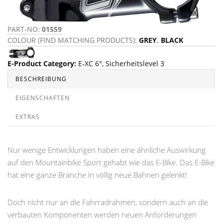
PART-NO:
01559
COLOUR (FIND MATCHING PRODUCTS):
GREY
,
BLACK
E-Product Category
:
E-XC 6°
,
Sicherheitslevel 3
BESCHREIBUNG
EIGENSCHAFTEN
EXTRAS
Nur wenige Entwicklungen haben eine ähnliche Auswirkung
auf den Mountainbike Sport gehabt wie das E-Bike. Das E-Bike
hat eine ganze Branche in völlig neue Bahnen gelenkt!
Doch nicht nur an die Fahrradrahmen, sondern auch an die
verbauten Komponenten werden neuen Anforderungen