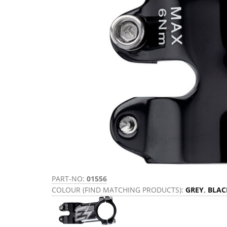
PART-NO:
01556
COLOUR (FIND MATCHING PRODUCTS):
GREY
,
BLAC