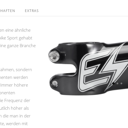
CHAFTEN
EXTRAS
n eine ähnliche
ike Sport gehabt
 eine ganze Branche
drahmen, sondern
nenten werden
. Immer höhere
onenten
e Frequenz der
utlich höher als
 die man in der
rte, werden mit