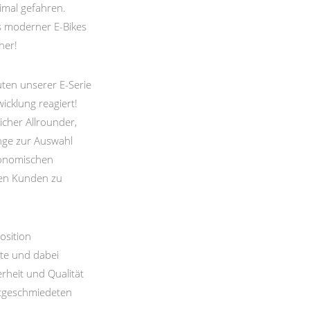
imal gefahren.
 moderner E-Bikes
her!
ten unserer E-Serie
icklung reagiert!
icher Allrounder,
änge zur Auswahl
rgonomischen
nen Kunden zu
osition
te und dabei
erheit und Qualität
altgeschmiedeten