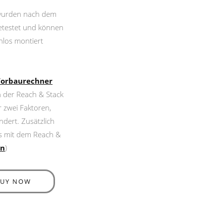
 wurden nach dem
etestet und können
nlos montiert
orbaurechner
ch der Reach & Stack
 zwei Faktoren,
dert. Zusätzlich
 es mit dem Reach &
en
)
BUY NOW