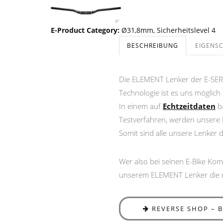
E-Product Category
:
Ø31,8mm
,
Sicherheitslevel 4
BESCHREIBUNG
EIGENS
Die ELEMENT Lenker der E-SERI
Technologie ist es uns möglich
In einem auf
Echtzeitdaten
ba
Testverfahren, werden unsere 
Somit sind alle unsere Lenker
Wer also bei seinen E-Bike Ko
unserem ELEMENT Lenker die r
REVERSE SHOP – 